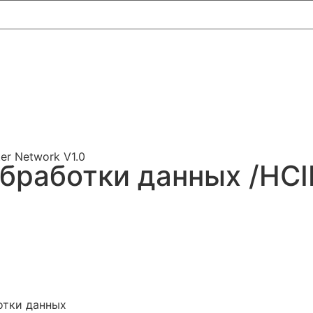
er Network V1.0
обработки данных /HCI
отки данных