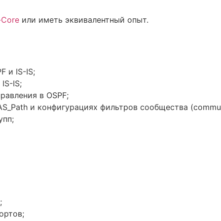
-Core
или иметь эквивалентный опыт.
 и IS-IS;
S-IS;
равления в OSPF;
S_Path и конфигурациях фильтров сообщества (communi
упп;
;
ортов;