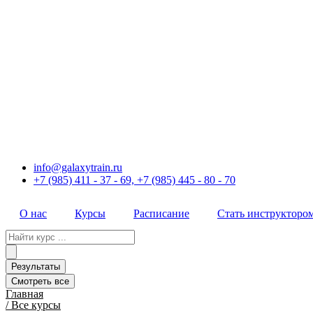
Перейти
к
содержимому
info@galaxytrain.ru
+7 (985) 411 - 37 - 69, +7 (985) 445 - 80 - 70
О нас
Курсы
Расписание
Стать инструкторо
Search
...
Результаты
Смотреть все
Главная
/ Все курсы