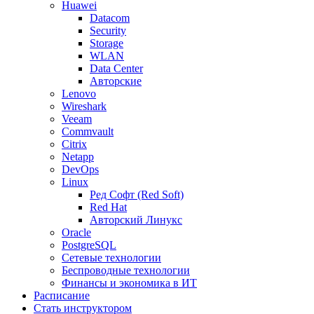
Huawei
Datacom
Security
Storage
WLAN
Data Center
Авторские
Lenovo
Wireshark
Veeam
Commvault
Citrix
Netapp
DevOps
Linux
Ред Софт (Red Soft)
Red Hat
Авторский Линукс
Oracle
PostgreSQL
Сетевые технологии
Беспроводные технологии
Финансы и экономика в ИТ
Расписание
Стать инструктором