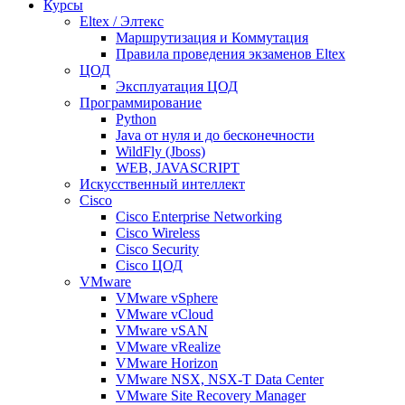
Курсы
Eltex / Элтекс
Маршрутизация и Коммутация
Правила проведения экзаменов Eltex
ЦОД
Эксплуатация ЦОД
Программирование
Python
Java от нуля и до бесконечности
WildFly (Jboss)
WEB, JAVASCRIPT
Искусственный интеллект
Cisco
Cisco Enterprise Networking
Cisco Wireless
Cisco Security
Cisco ЦОД
VMware
VMware vSphere
VMware vCloud
VMware vSAN
VMware vRealize
VMware Horizon
VMware NSX, NSX-T Data Center
VMware Site Recovery Manager