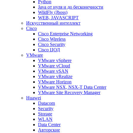
Python
Java от нуля и до бесконечности
WildFly (Jboss)
WEB, JAVASCRIPT
Искусственный интеллект
Cisco
Cisco Enterprise Networking
Cisco Wireless
Cisco Security
Cisco ЦОД
VMware
VMware vSphere
VMware vCloud
VMware vSAN
VMware vRealize
VMware Horizon
VMware NSX, NSX-T Data Center
VMware Site Recovery Manager
Huawei
Datacom
Security
Storage
WLAN
Data Center
Авторские