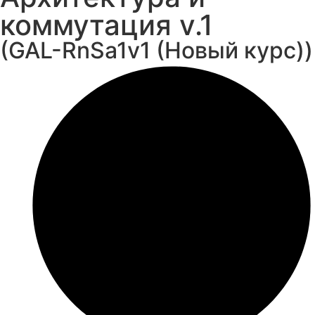
коммутация v.1
(GAL-RnSa1v1 (Новый курс))