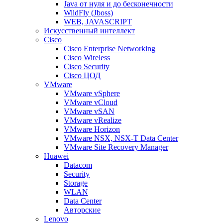
Java от нуля и до бесконечности
WildFly (Jboss)
WEB, JAVASCRIPT
Искусственный интеллект
Cisco
Cisco Enterprise Networking
Cisco Wireless
Cisco Security
Cisco ЦОД
VMware
VMware vSphere
VMware vCloud
VMware vSAN
VMware vRealize
VMware Horizon
VMware NSX, NSX-T Data Center
VMware Site Recovery Manager
Huawei
Datacom
Security
Storage
WLAN
Data Center
Авторские
Lenovo