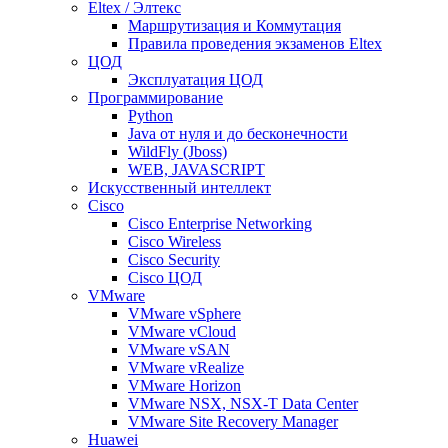
Eltex / Элтекс
Маршрутизация и Коммутация
Правила проведения экзаменов Eltex
ЦОД
Эксплуатация ЦОД
Программирование
Python
Java от нуля и до бесконечности
WildFly (Jboss)
WEB, JAVASCRIPT
Искусственный интеллект
Cisco
Cisco Enterprise Networking
Cisco Wireless
Cisco Security
Cisco ЦОД
VMware
VMware vSphere
VMware vCloud
VMware vSAN
VMware vRealize
VMware Horizon
VMware NSX, NSX-T Data Center
VMware Site Recovery Manager
Huawei