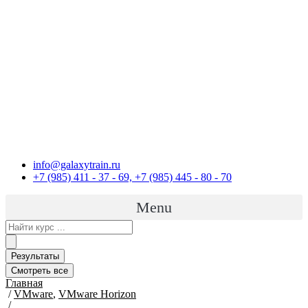
Перейти
к
содержимому
info@galaxytrain.ru
+7 (985) 411 - 37 - 69, +7 (985) 445 - 80 - 70
Menu
Search
...
Результаты
Смотреть все
Главная
/
VMware
,
VMware Horizon
/