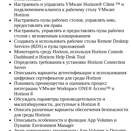
Настраивать и управлять VMware Horizon® Client ™ и
подключением клиента к рабочему столу VMware
Horizon
Настраивать пулы рабочих столов, управлять ими,
предоставлять им права
Настраивать, управлять и предоставлять пулы рабочих
столов с мгновенным клонированием
Создавать и использовать рабочие столы Remote Desktop
Services (RDS) и пулы приложений
Мониторить среду Horizon, используя Horizon Console
Dashboard и Horizon Help Desk Tool
Определять требования к установке Horizon Connection
Server
Описывать варианты аутентификации и использования
цифровых сертификатов для среды Horizon
Понимать преимущества и оценивать процесс
интеграции VMware Workspace ONE® Access™ и
Horizon 8
Обсуждать параметры производительности и
масштабируемости, доступные в Horizon 8
Описать различные варианты обеспечения безопасности
для среды Horizon
Описывать особенности и функции App Volumes и
Dynamic Environment Manager
Знать компоненты архитектуры App Volumes и Dynamic