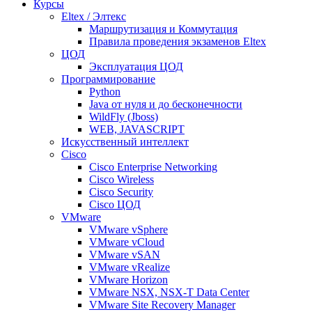
Курсы
Eltex / Элтекс
Маршрутизация и Коммутация
Правила проведения экзаменов Eltex
ЦОД
Эксплуатация ЦОД
Программирование
Python
Java от нуля и до бесконечности
WildFly (Jboss)
WEB, JAVASCRIPT
Искусственный интеллект
Cisco
Cisco Enterprise Networking
Cisco Wireless
Cisco Security
Cisco ЦОД
VMware
VMware vSphere
VMware vCloud
VMware vSAN
VMware vRealize
VMware Horizon
VMware NSX, NSX-T Data Center
VMware Site Recovery Manager