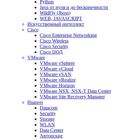
Python
Java от нуля и до бесконечности
WildFly (Jboss)
WEB, JAVASCRIPT
Искусственный интеллект
Cisco
Cisco Enterprise Networking
Cisco Wireless
Cisco Security
Cisco ЦОД
VMware
VMware vSphere
VMware vCloud
VMware vSAN
VMware vRealize
VMware Horizon
VMware NSX, NSX-T Data Center
VMware Site Recovery Manager
Huawei
Datacom
Security
Storage
WLAN
Data Center
Авторские