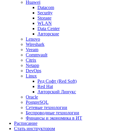
Huawei
Datacom
Security
Storage
WLAN
Data Center
Авторские
Lenovo
Wireshark
Veeam
Commvault
Citrix
Netapp
DevOps
Linux
Ред Софт (Red Soft)
Red Hat
Авторский Линукс
Oracle
PostgreSQL
Сетевые технологии
Беспроводные технологии
Финансы и экономика в ИТ
Расписание
Стать инструктором