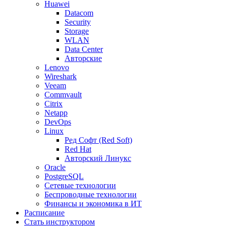
Huawei
Datacom
Security
Storage
WLAN
Data Center
Авторские
Lenovo
Wireshark
Veeam
Commvault
Citrix
Netapp
DevOps
Linux
Ред Софт (Red Soft)
Red Hat
Авторский Линукс
Oracle
PostgreSQL
Сетевые технологии
Беспроводные технологии
Финансы и экономика в ИТ
Расписание
Стать инструктором