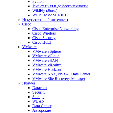
Python
Java от нуля и до бесконечности
WildFly (Jboss)
WEB, JAVASCRIPT
Искусственный интеллект
Cisco
Cisco Enterprise Networking
Cisco Wireless
Cisco Security
Cisco ЦОД
VMware
VMware vSphere
VMware vCloud
VMware vSAN
VMware vRealize
VMware Horizon
VMware NSX, NSX-T Data Center
VMware Site Recovery Manager
Huawei
Datacom
Security
Storage
WLAN
Data Center
Авторские