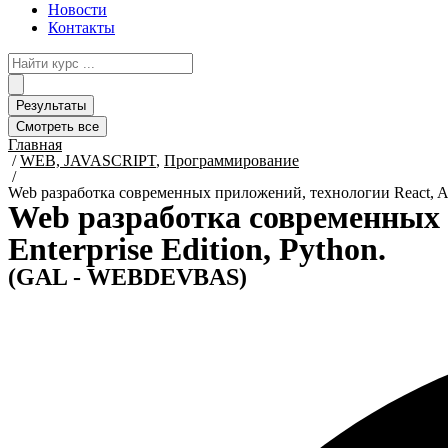
Новости
Контакты
Search
...
Результаты
Смотреть все
Главная
/
WEB, JAVASCRIPT
,
Программирование
/
Web разработка современных приложений, технологии React, Angul
Web разработка современных п
Enterprise Edition, Python.
(GAL - WEBDEVBAS)